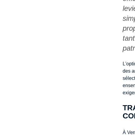
lev
sim
pro
tant
pat
L'opti
des a
sélec
ensem
exige
TR
CO
À Ver