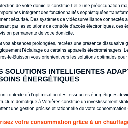
otection de votre domicile constitue-t-elle une préoccupation m
mporaines intègrent des fonctionnalités sophistiquées transfor
ment sécurisé. Des systèmes de vidéosurveillance connectés au
ssant par les solutions de contrôle d'accès électroniques, ces
vision permanente de votre domicile.
t vos absences prolongées, recréez une présence dissuasive gr
égiquement l'éclairage ou certains appareils électroménagers. L
ères-le-Buisson vous orientent vers les solutions optimales pour v
S SOLUTIONS INTELLIGENTES ADAP
SOINS ÉNERGÉTIQUES
un contexte où l'optimisation des ressources énergétiques devie
structure domotique à Verrières constitue un investissement stra
ttent une gestion précise et rationnelle de votre consommation
risez votre consommation grâce à un chauffage