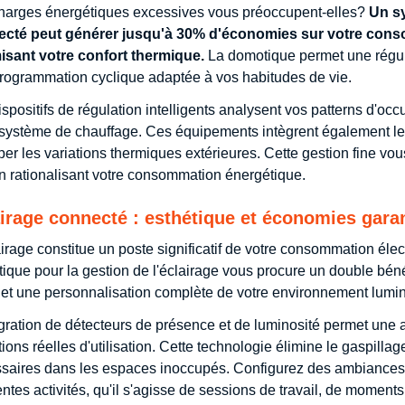
harges énergétiques excessives vous préoccupent-elles?
Un s
cté peut générer jusqu'à 30% d'économies sur votre cons
isant votre confort thermique.
La domotique permet une régula
rogrammation cyclique adaptée à vos habitudes de vie.
ispositifs de régulation intelligents analysent vos patterns d'oc
 système de chauffage. Ces équipements intègrent également l
iper les variations thermiques extérieures. Cette gestion fine vou
en rationalisant votre consommation énergétique.
irage connecté : esthétique et économies gara
airage constitue un poste significatif de votre consommation élect
ique pour la gestion de l'éclairage vous procure un double béné
 et une personnalisation complète de votre environnement lumi
égration de détecteurs de présence et de luminosité permet une 
tions réelles d'utilisation. Cette technologie élimine le gaspilla
saires dans les espaces inoccupés. Configurez des ambiances
rentes activités, qu'il s'agisse de sessions de travail, de moment