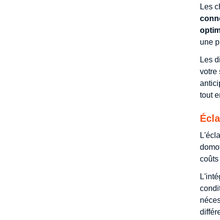
Les c
conne
optim
une p
Les d
votre
antic
tout 
Écla
L'écl
domot
coûts
L'int
condi
néces
diffé