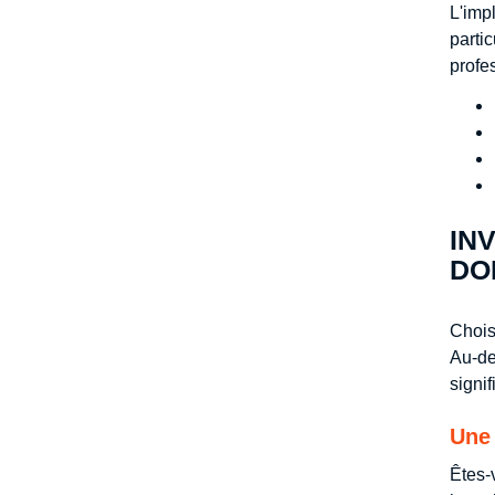
L'imp
parti
profe
IN
DO
Chois
Au-de
signif
Une 
Êtes-