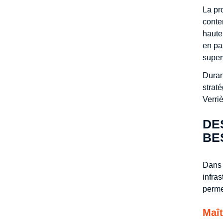
La pr
conte
haute
en pa
super
Duran
strat
Verri
DE
BE
Dans 
infra
perme
Maît