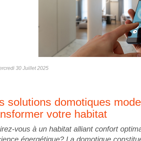
rcredi 30 Juillet 2025
s solutions domotiques mode
ansformer votre habitat
rez-vous à un habitat alliant confort optima
icience énergétique? La domotique constitue