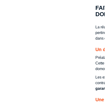
FA
DO
La ré
perti
dans 
Un d
Préal
Cette
domot
Les e
contr
garan
Une 