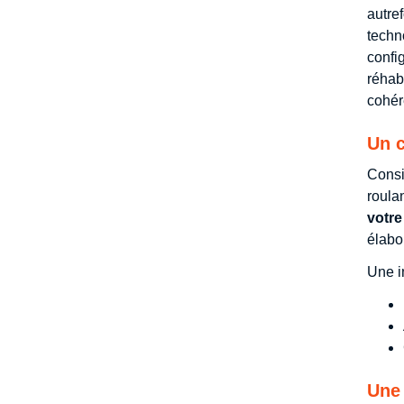
autre
techn
confi
réhab
cohér
Un c
Consi
roula
votre
élabo
Une i
Une 